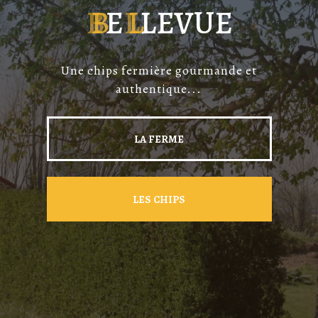
B
B
E
L
L
L
E
V
U
E
Une chips fermière gourmande et
authentique...
LA FERME
LES CHIPS