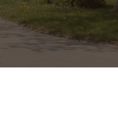
©2026 BELLEVUE - Chips fermières des Flandres
Propulsé par
Bravada
&
WordPress
.