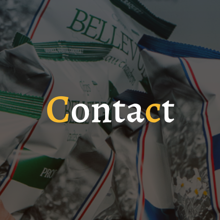
C
o
o
n
n
t
a
c
t